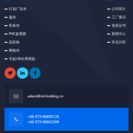
灯箱广告布
公司简介
篷布
工厂展示
彩条布
资质证书
PVC超透膜
新闻中心
晶彩格
常见问答
网格布
车贴/单向透视贴
adam@ml-holding.cn
+86-573-88890126
+86-573-88862399